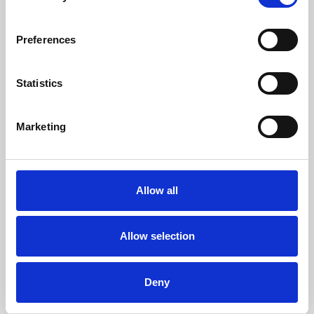
Preferences
Statistics
GEO
Marketing
Waarom veel KMO’s advertentiebudget
verspillen zonder het te beseffen
Allow all
Allow selection
Deny