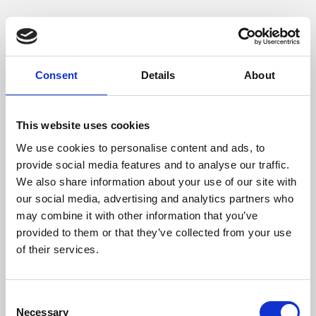
SEO in 2026: wat werkt nog?
Consent
Details
About
This website uses cookies
We use cookies to personalise content and ads, to
provide social media features and to analyse our traffic.
We also share information about your use of our site with
our social media, advertising and analytics partners who
SEO
may combine it with other information that you’ve
provided to them or that they’ve collected from your use
of their services.
Zo word jij aanbevolen door AI
Consent
Necessary
Selection