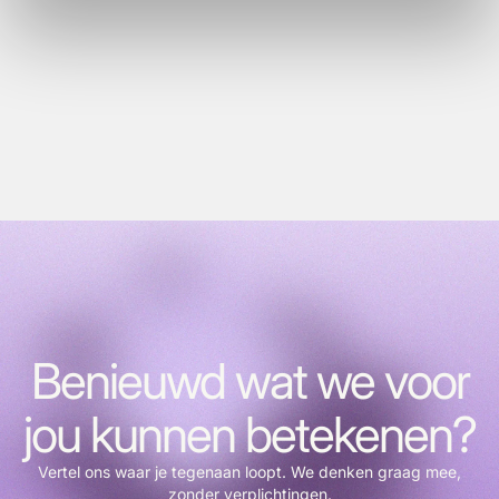
ADVERTISING
Benieuwd wat we voor
jou kunnen betekenen?
Vertel ons waar je tegenaan loopt. We denken graag mee,
zonder verplichtingen.