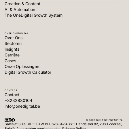
Creation & Content
AI & Automation
The OneDigital Growth System
OVER ONEDIGITAL
Over Ons
Sectoren
Insights
Carrière
Cases
Onze Oplossingen
Digital Growth Calculator
CONTACT
Contact
+3232830104
info@onedigital.be
© 2026 BUILT BY ONEDIGITAL
Sales at Size BV — BTW BE0628.847.436— Handelslei 82, 2980 Zoersel,
België. Alle rechten voorbehouden.
Privacy Policy